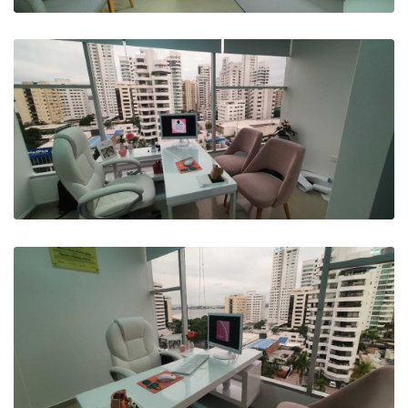
Me encantó he visto resultados muy
buenos en mi peso.
Paciente
Super recomendada. Excelente Dra.
Hace que uno se sienta en confianza
Paciente