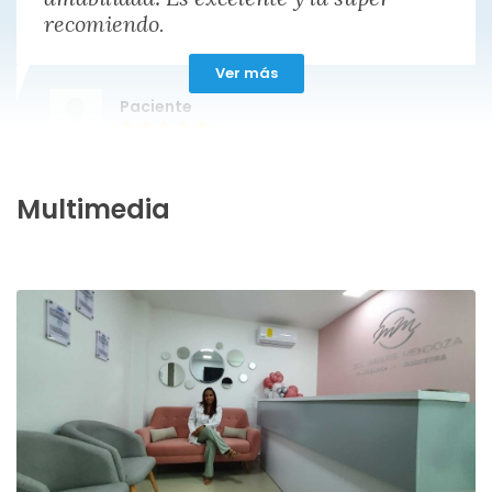
recomiendo.
Ver más
Paciente
Multimedia
La doctora fue muy amable al
atendernos cuando nos recibió la
atención 10 de 10 la explicación en la
consulta el seguimiento de lo que
necesitavamos 10 de 10 en fin la mejor
consulta ginelogica que e ido
Paciente