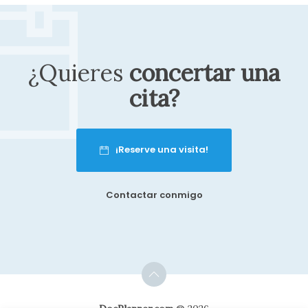
¿Quieres
concertar una
Felicidades excelente atención, calidez y
gran servicio en la consulta médica
cita?
Paciente
¡Reserve una visita!
Contactar conmigo
La doctora ws muy amable ysabe llegar
a las personas. El tratamiento aplicado a
través de destrosa a disminuido los
dolores.